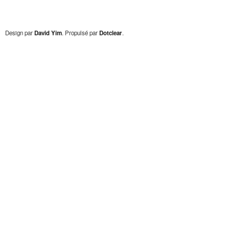
Design par
David Yim
. Propulsé par
Dotclear
.