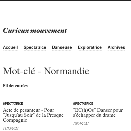
Accueil
Spectatrice
Danseuse
Exploratrice
Archives
Mot-clé - Normandie
Fil des entrées
SPECTATRICE
SPECTATRICE
Acte de pesanteur - Pour
"EC(h)Os" Danser pour
"Jusqu'au Soir" de la Presque
s'échapper du drame
Compagnie
10/04/2021
11/15/2021