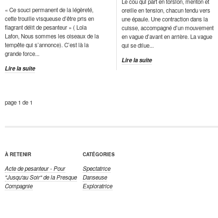
Le cou qui part en torsion, menton et
« Ce souci permanent de la légèreté,
oreille en tension, chacun tendu vers
cette trouille visqueuse d’être pris en
une épaule. Une contraction dans la
flagrant délit de pesanteur » ( Lola
cuisse, accompagné d’un mouvement
Lafon, Nous sommes les oiseaux de la
en vague d’avant en arrière. La vague
tempête qui s’annonce). C’est là la
qui se dilue...
grande force...
Lire la suite
Lire la suite
page 1 de 1
À RETENIR
CATÉGORIES
Acte de pesanteur - Pour
Spectatrice
"Jusqu'au Soir" de la Presque
Danseuse
Compagnie
Exploratrice