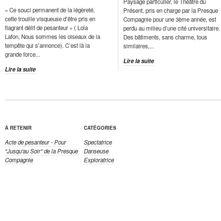
Paysage particulier, le Théâtre du
« Ce souci permanent de la légèreté,
Présent, pris en charge par la Presque
cette trouille visqueuse d’être pris en
Compagnie pour une 3ème année, est
flagrant délit de pesanteur » ( Lola
perdu au milieu d’une cité universitaire.
Lafon, Nous sommes les oiseaux de la
Des bâtiments, sans charme, tous
tempête qui s’annonce). C’est là la
similaires,...
grande force...
Lire la suite
Lire la suite
À RETENIR
CATÉGORIES
Acte de pesanteur - Pour
Spectatrice
"Jusqu'au Soir" de la Presque
Danseuse
Compagnie
Exploratrice